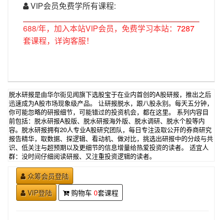
VIP会员免费学所有课程:
688/年，加入本站VIP会员，免费学习本站：
7287
套课程，详询客服！
脱水研报是由华尔街见闻旗下选股宝于在业内首创的A股研报，推出之后
迅速成为A股市场现象级产品。 让研报脱水，跟八股永别。每天五分钟，
你可能忽略的研报细节，可能错过的投资机会，都在这里。 系列内容目
前包括：脱水研报A股版、脱水研报海外版、脱水调研、脱水个股等内
容。脱水研报拥有20人专业A股研究团队，每日专注汲取公开的券商研究
报告精华，取数据、探逻辑、看动机、做对比，挑选出研报中的分歧与共
识、低关注与超预期以及更细节的信息增量给热爱投资的读者。 适宜人
群：没时间仔细阅读研报、又注重投资逻辑的读者。
众筹会员登陆
VIP登陆
购物车
0
套课程