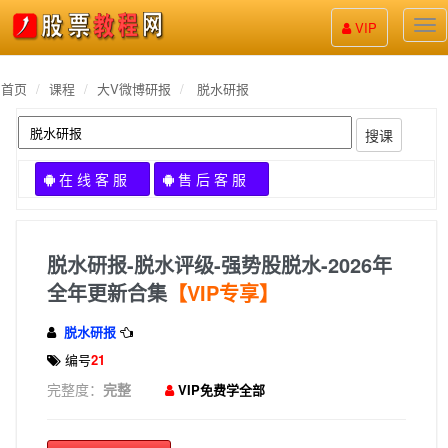
股
VIP
票
教
程
首页
课程
大V微博研报
脱水研报
搜课
在 线 客 服
售 后 客 服
脱水研报-脱水评级-强势股脱水-2026年
全年更新合集
【VIP专享】
脱水研报
编号
21
完整度：
完整
VIP免费学全部